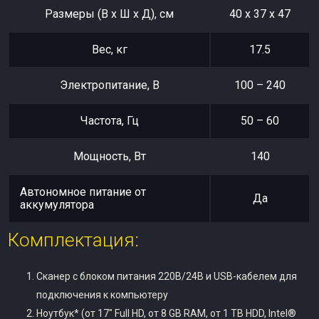
Размеры (В х Ш х Д), см
40 x 37 x 47
Вес, кг
17.5
Электропитание, В
100 – 240
Частота, Гц
50 – 60
Мощность, Вт
140
Автономное питание от
Да
аккумулятора
Комплектация:
Сканер c блоком питания 220В/24В и USB-кабелем для
подключения к компьютеру
Ноутбук* (от 17″ Full HD, от 8 GB RAM, от 1 TB HDD, Intel®