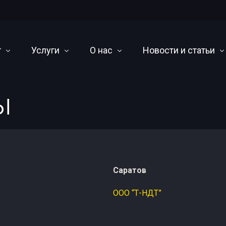
г
Услуги
О нас
Новости и статьи
ы
иодные аппараты
Cервисное обслуживание и ремонт
О компании
Научно-технический 
ы постоянного потенциала
Оснащение лабораторий
Оплата, доставка и гарантия
События
ографические кроулеры
Написание методических материалов
Наши дилеры
чные машины
Проектирование камер радиационной защиты
Саратов
я радиография
Утилизация
ООО “Т-НДТ”
 линейных ускорителей
ары