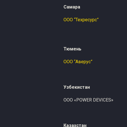
Самара
ые материалы
Рентгеновская пленка
ООО “Техресурс”
Химические реактивы
Тюмень
ООО “Аверус”
Узбекистан
ООО «POWER DEVICES»
Казахстан