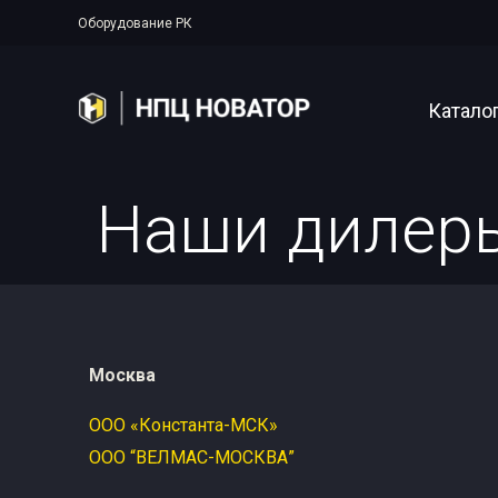
Оборудование РК
Катало
Наши дилер
Полупер
Аппарат
Рентген
Прояво
Москва
Цифрова
ООО «Константа-МСК»
Системы
ООО “ВЕЛМАС-МОСКВА”
Аксессу