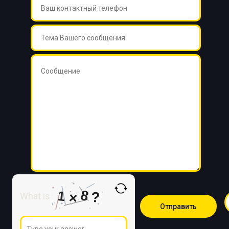
8
1
?
×
What is