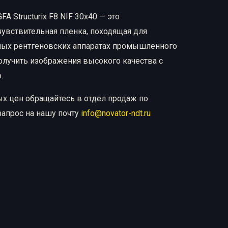
A Structurix F8 NIF 30х40 — это
увствительная пленка, походящая для
ных рентгеновских аппаратах промышленного
олучить изображения высокого качества с
.
ых цен обращайтесь в отдел продаж по
запрос на нашу почту
info@novator-ndt.ru