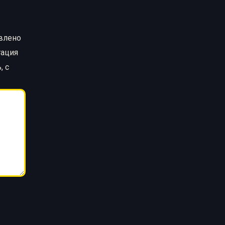
авлено
тация
, с