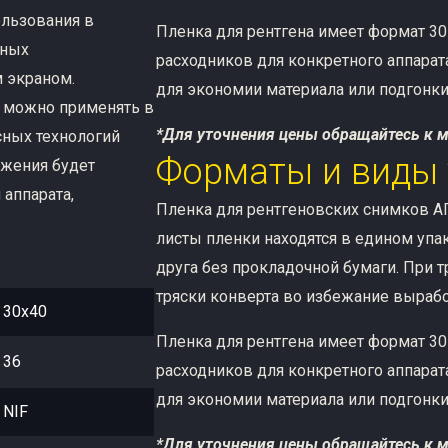
ользования в
Пленка для рентгена имеет формат 30 
нных
расходников для конкретного аппарат
 экраном.
для экономии материала или подгонки
е можно применять в
*Для уточнения цены обращайтесь к 
ных технологий
Форматы и виды
ажения будет
 аппарата,
Пленка для рентгеновских снимков АГ
листы пленки находятся в едином упа
друга без прокладочной бумаги. При 
тряски конверта во избежание вырабо
30х40
Пленка для рентгена имеет формат 30 
36
расходников для конкретного аппарат
для экономии материала или подгонки
NIF
*Для уточнения цены обращайтесь к 