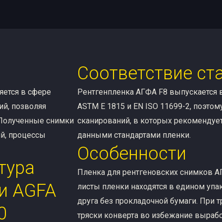
Соответствие ст
няется в сфере
Рентгенпленка АГФА F8 выпускается в
ий, позволяя
ASTM E 1815 и EN ISO 11699-2, поэто
 Полученные снимки
сканирований, в которых рекомендуе
й, процессы
данными стандартами пленки.
Особенности
тура
Пленка для рентгеновских снимков АГ
и AGFA
листы пленки находятся в едином упа
друга без прокладочной бумаги. При 
0
тряски конверта во избежание вырабо