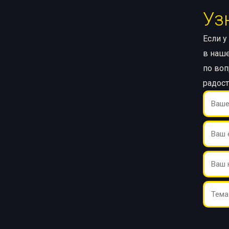
Уз
Если у
в наше
по воп
радос