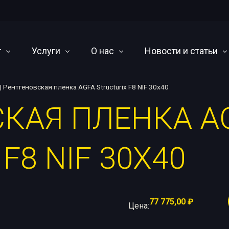
г
Услуги
О нас
Новости и статьи
|
Рентгеновская пленка AGFA Structurix F8 NIF 30х40
КАЯ ПЛЕНКА A
иодные аппараты
Cервисное обслуживание и ремонт
О компании
Научно-технический 
ы постоянного потенциала
Оснащение лабораторий
Оплата, доставка и гарантия
События
F8 NIF 30Х40
ографические кроулеры
Написание методических материалов
Наши дилеры
чные машины
Проектирование камер радиационной защиты
я радиография
Утилизация
77 775,00
₽
 линейных ускорителей
Цена:
ары