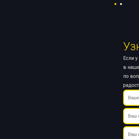
Уз
Если у
в наше
по воп
радос