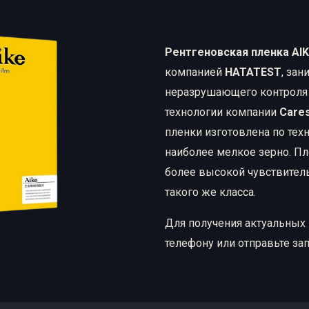
ые материалы
Рентгеновская пленка
Рентгеновская пленка AIK
Химические реактивы
компанией
HATATEST
, за
неразрушающего контроля в
технологии компании
Care
пленки изготовлена по техн
наиболее мелкое зерно. Пл
более высокой чувствител
такого же класса.
Для получения актуальных 
телефону или отправьте за