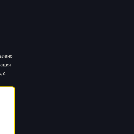
авлено
тация
, с