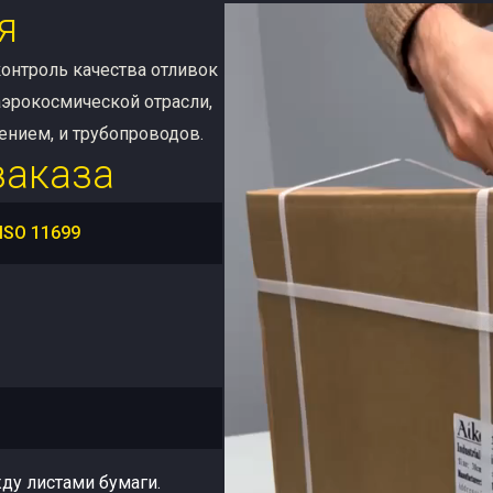
я
онтроль качества отливок
аэрокосмической отрасли,
ением, и трубопроводов.
заказа
ISO 11699
ду листами бумаги.