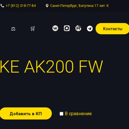
+7 (812) 318-77-84
Санкт-Петербург, Ватутина 17 лит. К
⚖
🛒
Контакты
KE AK200 FW
отдел
В сравнение
Добавить в КП