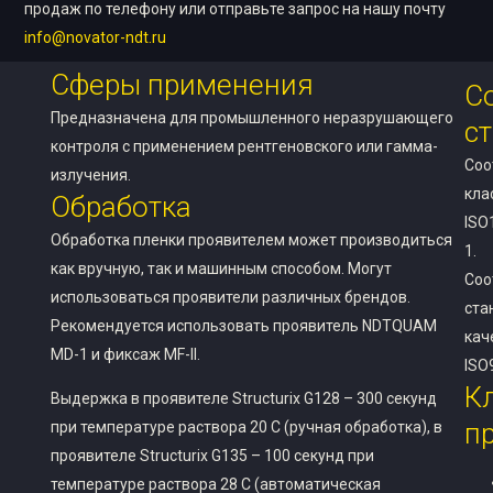
продаж по телефону или отправьте запрос на нашу почту
info@novator-ndt.ru
Сферы применения
С
Предназначена для промышленного неразрушающего
с
контроля с применением рентгеновского или гамма-
Соо
излучения.
кла
Обработка
ISO
Обработка пленки проявителем может производиться
1.
как вручную, так и машинным способом. Могут
Соо
использоваться проявители различных брендов.
ста
Рекомендуется использовать проявитель NDTQUAM
кач
MD-1 и фиксаж MF-II.
ISO
К
Выдержка в проявителе Structurix G128 – 300 секунд
п
при температуре раствора 20 С (ручная обработка), в
проявителе Structurix G135 – 100 секунд при
температуре раствора 28 С (автоматическая