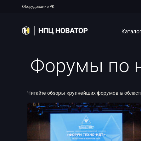
Оборудование РК
Катало
Форумы по 
Полупер
Аппарат
Рентген
Читайте обзоры крупнейших форумов в област
Прояво
Цифрова
Системы
Аксессу