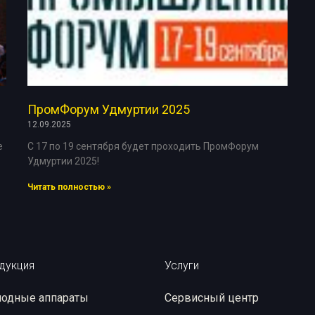
ые материалы
Рентгеновская пленка
Химические реактивы
ПромФорум Удмуртии 2025
12.09.2025
е
С 17 по 19 сентября будет проходить ПромФорум
Удмуртии 2025!
Читать полностью »
дукция
Услуги
одные аппараты
Сервисный центр