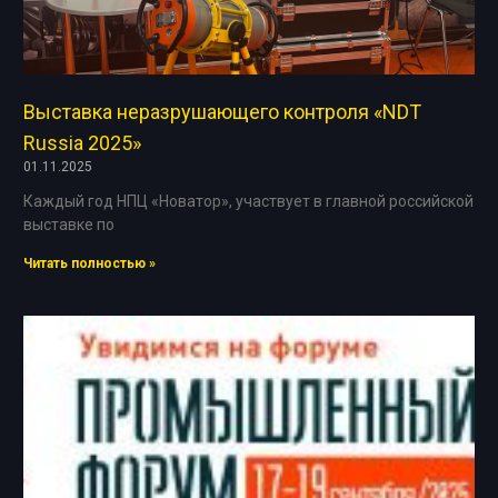
Выставка неразрушающего контроля «NDT
Russia 2025»
01.11.2025
Каждый год НПЦ «Новатор», участвует в главной российской
выставке по
Читать полностью »