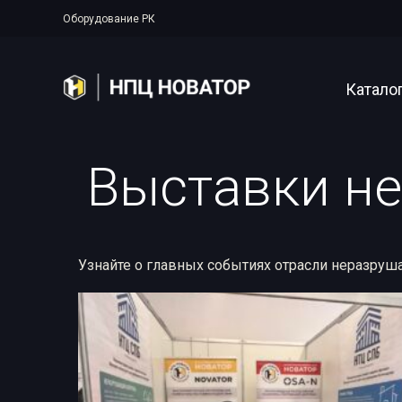
Оборудование РК
Катало
Выставки н
Полупер
Аппарат
Рентген
Узнайте о главных событиях отрасли неразруш
Прояво
Цифрова
Системы
Аксессу