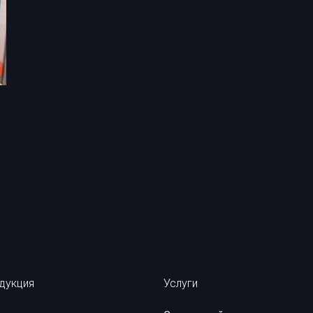
ые материалы
Рентгеновская пленка
Химические реактивы
дукция
Услуги