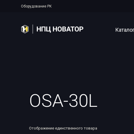
Оборудование РК
Катало
Полупер
Аппарат
Рентген
OSA-30L
Прояво
Цифрова
Системы
Отображение единственного товара
Аксессу