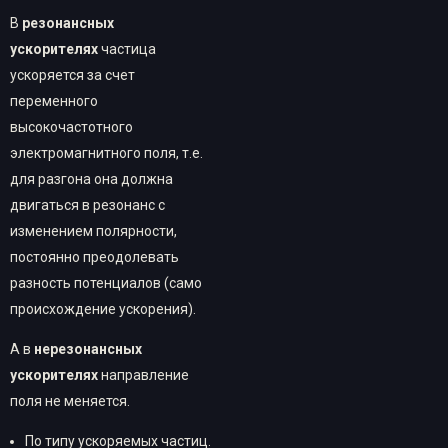
В
резонансных
у
скорителях
частица
ускоряется за счет
переменного
высокочастотного
электромагнитного поля, т.е.
для разгона она должна
двигаться в резонанс с
изменением полярности,
постоянно преодолевать
разность потенциалов (само
происхождение ускорения).
А в
нерезонансных
ускорителях
направление
поля не меняется.
По типу ускоряемых частиц.