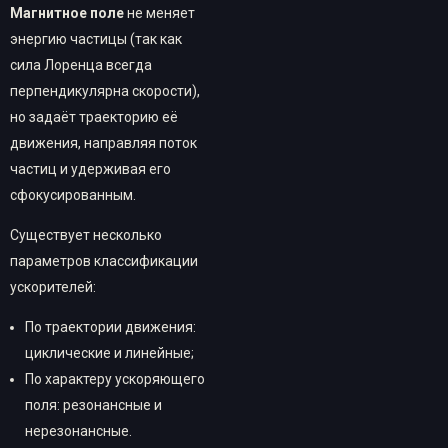
Магнитное поле
не меняет
энергию частицы (так как
сила Лоренца всегда
перпендикулярна скорости),
но задаёт траекторию её
движения, направляя поток
частиц и удерживая его
сфокусированным.
Существует несколько
параметров классификации
ускорителей:
По траектории движения:
циклические и линейные;
По характеру ускоряющего
поля: резонансные и
нерезонансные.