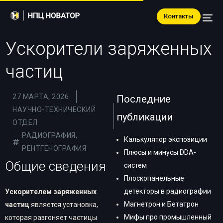
Контакты
Ускорители заряженных
частиц
27 МАРТА, 2026
Последние
НАУЧНО-ТЕХНИЧЕСКИЙ
публикации
ОТДЕЛ
РАДИОГРАФИЯ
,
Калькулятор экспозиции
РЕНТГЕНОГРАФИЯ
Плюсы и минусы DDA-
Общие сведения
систем
Плоскопанельные
детекторы в радиографии
Ускорителем заряженных
Магнетрон и Бетатрон
частиц
является установка,
Мифы про промышленный
которая разгоняет частицы