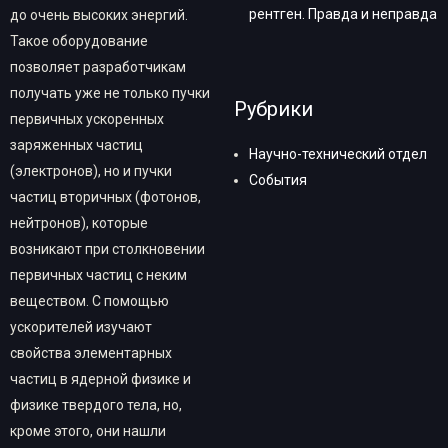
рентген. Правда и неправда
до очень высоких энергий.
Такое оборудование
позволяет разработчикам
получать уже не только пучки
Рубрики
первичных ускоренных
заряженных частиц
Научно-технический отдел
(электронов), но и пучки
События
частиц вторичных (фотонов,
нейтронов), которые
возникают при столкновении
первичных частиц с неким
веществом. С помощью
ускорителей изучают
свойства элементарных
частиц в ядерной физике и
физике твердого тела, но,
кроме этого, они нашли