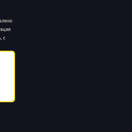
авлено
тация
, с