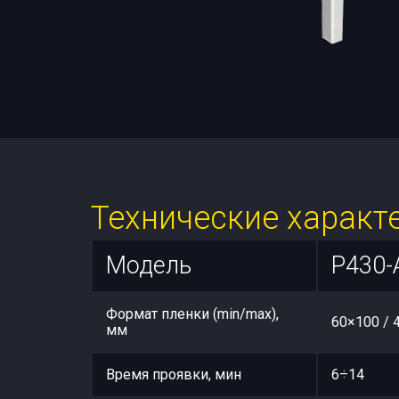
Технические характ
Модель
P430-
Формат пленки (min/max),
60×100 /
мм
Время проявки, мин
6÷14