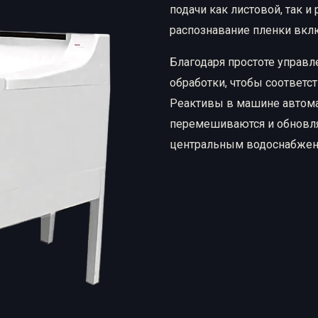
подачи как листовой, так и
ые материалы
распознавание пленки вкл
Рентгеновская пленка
Химические реактивы
Благодаря простоте управл
обработки, чтобы соответс
Реактивы в машине автома
перемешиваются и обновля
центральным водоснабжени