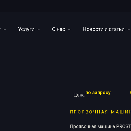
г
Услуги
О нас
Новости и статьи
иодные аппараты
Cервисное обслуживание и ремонт
О компании
Научно-технический 
ы постоянного потенциала
Оснащение лабораторий
Оплата, доставка и гарантия
События
ографические кроулеры
Написание методических материалов
Наши дилеры
по запросу
Цена:
чные машины
Проектирование камер радиационной защиты
я радиография
Утилизация
ПРОЯВОЧНАЯ МАШИ
 линейных ускорителей
Проявочная машина PROST®
ары