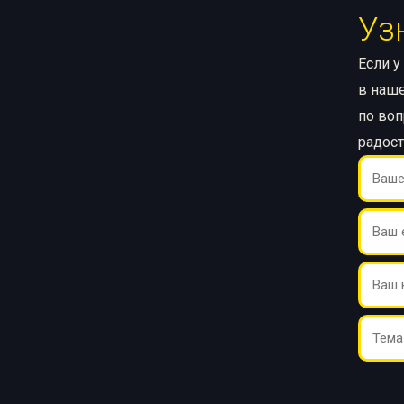
Уз
Если у
в наше
по воп
радос