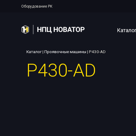
Оборудование РК
Катало
Каталог
|
Проявочные машины
|
P430-AD
P430-AD
Полупер
Аппарат
Рентген
Прояво
Цифрова
Системы
Аксессу