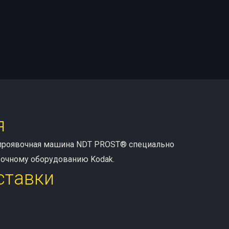
я
 проявочная машина NDT PROST® специально
вочному оборудованию Kodak.
ставки