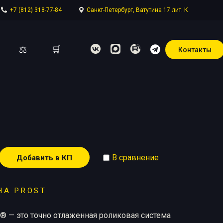
+7 (812) 318-77-84
Санкт-Петербург, Ватутина 17 лит. К
⚖
🛒
Контакты
отдел
В сравнение
Добавить в КП
НА PROST
 — это точно отлаженная роликовая система