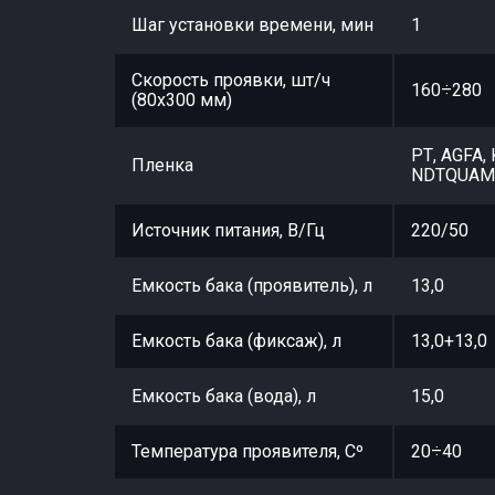
Шаг установки времени, мин
1
Скорость проявки, шт/ч
160÷280
(80х300 мм)
РТ, AGFA, 
Пленка
NDTQUAM,
Источник питания, В/Гц
220/50
Емкость бака (проявитель), л
13,0
Емкость бака (фиксаж), л
13,0+13,0
Емкость бака (вода), л
15,0
Температура проявителя, Сº
20÷40