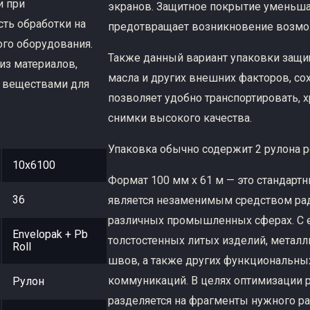
и при
экранов. Защитное покрытие уменьшае
ть обработки на
предотвращает возникновение возмо
го оборудования.
Также данный вариант упаковки защи
из материалов,
масла и других внешних факторов, сох
 веществами для
позволяет удобно транспортировать, х
снимки высокого качества.
Упаковка обычно содержит 2 рулона р
10х6100
Формат 100 мм х 61 м — это стандарт
36
является незаменимым средством рад
различных промышленных сферах. С 
Envelopak + Pb
толстостенных литых изделий, метал
Roll
швов, а также других функциональны
коммуникаций. В целях оптимизации 
Рулон
разделяется на фрагменты нужного ра