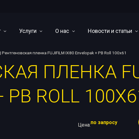
г
Услуги
О нас
Новости и статьи
|
Рентгеновская пленка FUJIFILM IX80 Envelopak + PB Roll 100х61
КАЯ ПЛЕНКА FUJ
иодные аппараты
Cервисное обслуживание и ремонт
О компании
Научно-технический 
ы постоянного потенциала
Оснащение лабораторий
Оплата, доставка и гарантия
События
 PB ROLL 100Х6
ографические кроулеры
Написание методических материалов
Наши дилеры
чные машины
Проектирование камер радиационной защиты
я радиография
Утилизация
по запросу
 линейных ускорителей
Цена:
ары