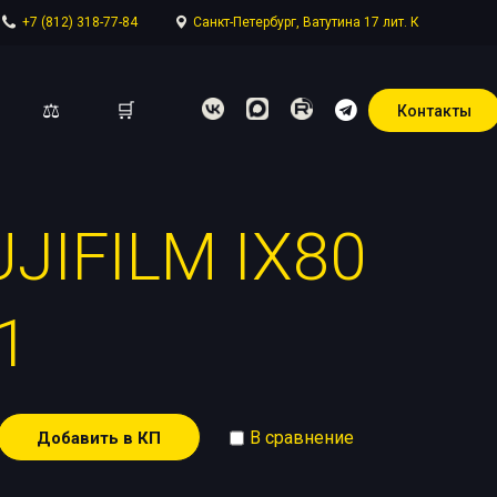
+7 (812) 318-77-84
Санкт-Петербург, Ватутина 17 лит. К
⚖
🛒
Контакты
IFILM IX80
отдел
1
В сравнение
Добавить в КП