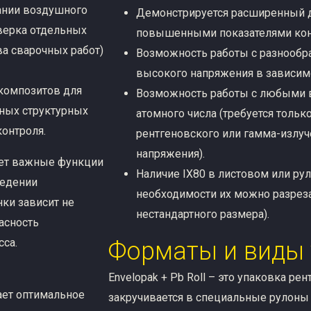
ании воздушного
Демонстрируется расширенный д
оверка отдельных
повышенными показателями конт
ва сварочных работ)
Возможность работы с разнообр
высокого напряжения в зависимо
композитов для
Возможность работы с любыми в
нных структурных
атомного числа (требуется толь
контроля.
рентгеновского или гамма-излу
напряжения).
яет важные функции
Наличие IX80 в листовом или ру
ведении
необходимости их можно разреза
нки зависит не
нестандартного размера).
асность
са.
Форматы и виды
Envelopak + Pb Roll – это упаковка ре
ает оптимальное
закручивается в специальные рулон