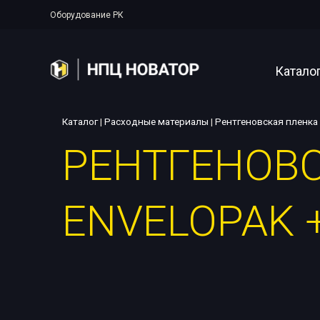
Оборудование РК
Катало
Каталог
|
Расходные материалы
|
Рентгеновская пленка
РЕНТГЕНОВС
Полупер
Аппарат
ENVELOPAK +
Рентген
Прояво
Цифрова
Системы
Аксессу