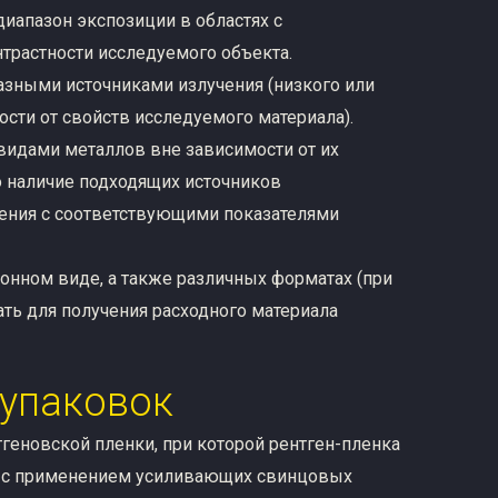
иапазон экспозиции в областях с
растности исследуемого объекта.
азными источниками излучения (низкого или
сти от свойств исследуемого материала).
идами металлов вне зависимости от их
ко наличие подходящих источников
чения с соответствующими показателями
лонном виде, а также различных форматах (при
ть для получения расходного материала
 упаковок
нтгеновской пленки, при которой рентген-пленка
ы с применением усиливающих свинцовых