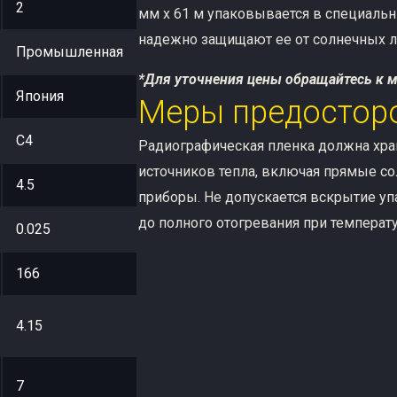
2
мм х 61 м упаковывается в специаль
надежно защищают ее от солнечных лу
Промышленная
*Для уточнения цены обращайтесь к 
Япония
Меры предостор
С4
Радиографическая пленка должна хран
источников тепла, включая прямые с
4.5
приборы. Не допускается вскрытие уп
до полного отогревания при температ
0.025
166
4.15
7