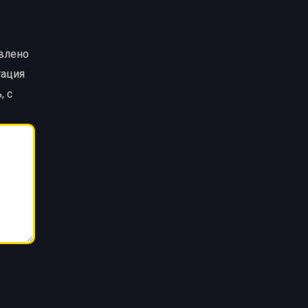
авлено
тация
, с