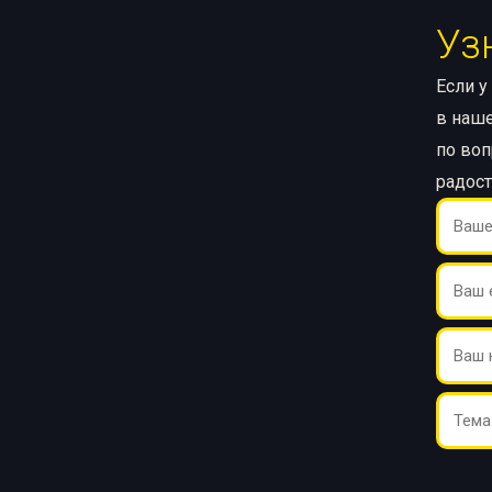
Уз
Если у
в наше
по воп
радос