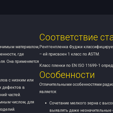
Соответствие ст
начимым материалом,
Рентгенпленка Фуджи классифицирует
енности, где
– ей присвоен 1 класс по ASTM.
ля. Она применяется
Класс пленки по EN ISO 11699-1 опред
Особенности
лов с низким или
Отличительными особенностями радиог
х дефектов в
является:
ний частей.
омным числом, для
Сочетание мелкого зерна с высо
изделий.
выявлять даже незначительные о