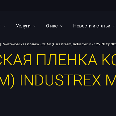
г
Услуги
О нас
Новости и статьи
|
Рентгеновская пленка KODAK (Carestream) Industrex MX125 Pb Cp 30
СКАЯ ПЛЕНКА K
иодные аппараты
Cервисное обслуживание и ремонт
О компании
Научно-технический 
ы постоянного потенциала
Оснащение лабораторий
Оплата, доставка и гарантия
События
M) INDUSTREX M
ографические кроулеры
Написание методических материалов
Наши дилеры
чные машины
Проектирование камер радиационной защиты
я радиография
Утилизация
 линейных ускорителей
ары