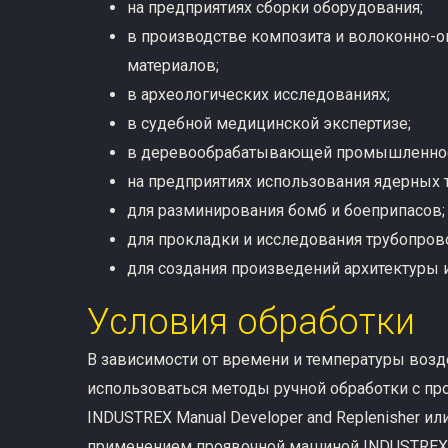
на предприятиях сборки оборудования;
в производстве композита и волоконно-о
материалов;
в археологических исследованиях;
в судебной медицинской экспертизе;
в деревообрабатывающей промышленнос
на предприятиях использования ядерных 
для разминирования бомб и боеприпасов;
для прокладки и исследования трубопров
для создания произведений архитектуры и
Условия обработки
В зависимости от времени и температуры возд
использоваться методы ручной обработки с пр
INDUSTREX Manual Developer and Replenisher ил
применением проявочной машиной INDUSTREX