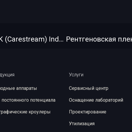
Рентгеновская пленка KODAK (Carestream) Industrex MX125 Pb Cp 10х48
дукция
Услуги
одные аппараты
Сервисный центр
 постоянного потенциала
Оснащение лабораторий
графические кроулеры
Проектирование
Утилизация