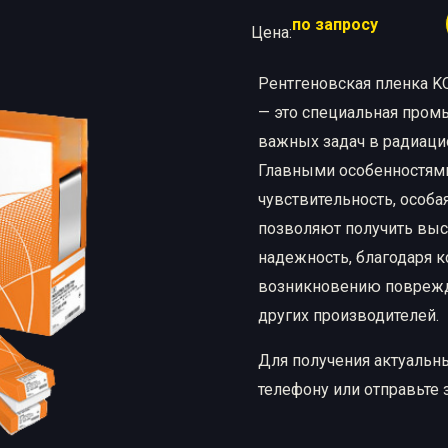
по запросу
ые материалы
Цена:
Рентгеновская пленка
Химические реактивы
Рентгеновская пленка KO
— это специальная промы
важных задач в радиаци
Главными особенностями
чувствительность, особа
позволяют получить высо
надежность, благодаря 
возникновению поврежде
других производителей.
Для получения актуальн
телефону или отправьте 