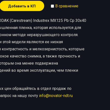
В сравнение
Добавить в КП
DAK (Carestream) Industrex MX125 Pb Cp 30х40
шленная пленка, которая используется для
онном методе неразрушающего контроля.
 этой модели являются ее низкая
я контрастность и мелкозернистость, которые
кое качество снимка, а также прочность и
которым она менее подвержена
ний во время эксплуатации, чем пленки
ых цен обращайтесь в отдел продаж по
запрос на нашу почту
info@novator-ndt.ru