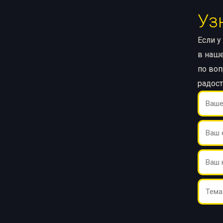
Уз
Если у
в наше
по воп
радос