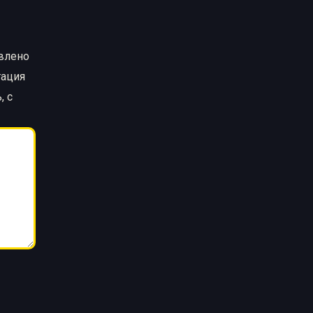
авлено
тация
, с