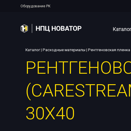
Оборудование РК
Катало
Каталог
|
Расходные материалы
|
Рентгеновская пленка
РЕНТГЕНОВ
Полупер
Аппарат
(CARESTREA
Рентген
Прояво
30Х40
Цифрова
Системы
Аксессу