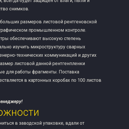
, всегда будет защищен от влаги, пыли и
ство снимков.
х больших размеров листовой рентгеновской
иографическом промышленном контроле.
етры обеспечивают высокую степень
тально изучить микроструктуру сварных
енерно-технических коммуникаций и других
размер листовой данной рентгенпленки
ые для работы фрагменты. Поставка
ствляется в картонных коробах по 100 листов
менеджеру!
ожности
иться в заводской упаковке, вдали от