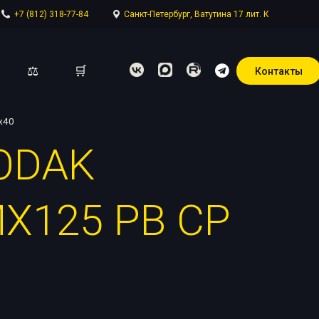
+7 (812) 318-77-84
Санкт-Петербург, Ватутина 17 лит. К
⚖
🛒
Контакты
х40
ODAK
отдел
X125 PB CP