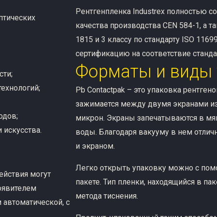
Рентгенпленка Industrex полностью с
птических
качества производства CEN 584-1, а та
1815 и 3 классу по стандарту ISO 116
сертификацию на соответствие станда
Форматы и виды
ти;
технологий;
Pb Contactpak – это упаковка рентген
зажимается между двумя экранами из
одов;
микрон. Экраны запечатываются в мяг
 искусства.
воды. Благодаря вакууму в нем отлич
и экраном.
Легко открыть упаковку можно с пом
ействия могут
пакете. Тип пленки, находящийся в па
оявителем
метода тиснения.
и автоматической, с
.