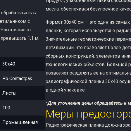
Продукт, упакованный таким способом
масла, обеспечивая безупречное каче
обрабатывать в
етильником с
Формат 30х40 см — это один из самы
 Расстояние от
пленки, которая используется в рад
 превышать 1,1 м.
Значительные геометрические парам
детализации, что позволяет более де
сборных конструкций, элементов инж
30х40
технологических объектов. Большой 
позволяет разделять ее на оптимальн
Pb Contactpak
радиографической пленки 30х40 осуще
в одной упаковке.
Листы
*Для уточнения цены обращайтесь к 
100
Меры предостор
Промышленная
Радиографическая пленка должна хран