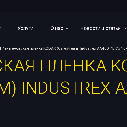
г
Услуги
О нас
Новости и статьи
|
Рентгеновская пленка KODAK (Carestream) Industrex AA400 Pb Cp 10
СКАЯ ПЛЕНКА K
иодные аппараты
Cервисное обслуживание и ремонт
О компании
Научно-технический 
ы постоянного потенциала
Оснащение лабораторий
Оплата, доставка и гарантия
События
M) INDUSTREX A
ографические кроулеры
Написание методических материалов
Наши дилеры
чные машины
Проектирование камер радиационной защиты
я радиография
Утилизация
 линейных ускорителей
ары