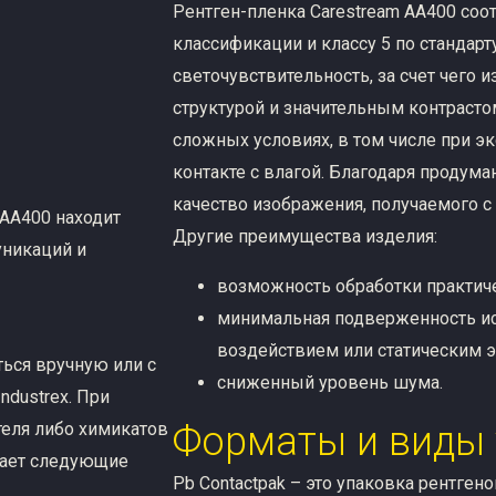
Рентген-пленка Carestream AA400 соо
классификации и классу 5 по стандарт
светочувствительность, за счет чего
структурой и значительным контрасто
сложных условиях, в том числе при э
контакте с влагой. Благодаря продума
качество изображения, получаемого с
 AA400 находит
Другие преимущества изделия:
никаций и
возможность обработки практич
минимальная подверженность 
воздействием или статическим 
ься вручную или с
сниженный уровень шума.
dustrex. При
теля либо химикатов
Форматы и виды
дает следующие
Pb Contactpak – это упаковка рентген