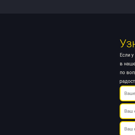
Уз
Если у
в наше
по воп
радос