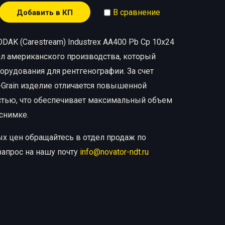
В сравнение
Добавить в КП
DAK (Carestream) Industrex AA400 Pb Cp 10х24
ал американского производства, который
борудования для рентгенографии. За счет
-Grain изделие отличается повышенной
тью, что обеспечивает максимальный объем
 снимке.
ых цен обращайтесь в отдел продаж по
запрос на нашу почту
info@novator-ndt.ru