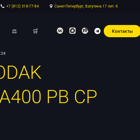
+7 (812) 318-77-84
Санкт-Петербург, Ватутина 17 лит. К
⚖
🛒
Контакты
х24
ODAK
отдел
A400 PB CP