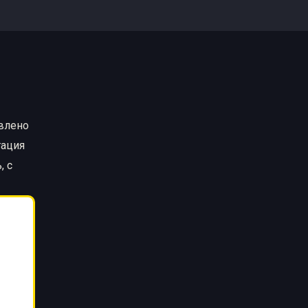
авлено
тация
, с