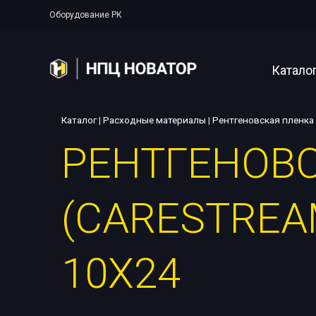
Оборудование РК
Катало
Каталог
|
Расходные материалы
|
Рентгеновская пленка
РЕНТГЕНОВ
Полупер
Аппарат
(CARESTREA
Рентген
Прояво
10Х24
Цифрова
Системы
Аксессу