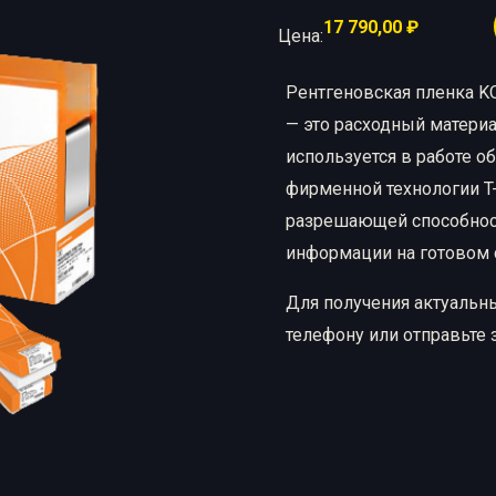
17 790,00
₽
ые материалы
Цена:
Рентгеновская пленка
Химические реактивы
Рентгеновская пленка KO
— это расходный матери
используется в работе о
фирменной технологии T
разрешающей способнос
информации на готовом
Для получения актуальн
телефону или отправьте 