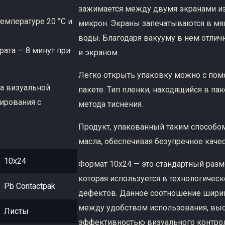
зажимается между двумя экранами из
температуре 20 °C и
микрон. Экраны запечатываются в мяг
воды. Благодаря вакууму в нем отлич
рата — 8 минут при
и экраном.
Легко открыть упаковку можно с пом
ка визуальной
пакете. Тип пленки, находящийся в па
ирования с
метода тиснения.
Продукт, упакованный таким способом
масла, обеспечивая безупречное каче
10х24
Формат 10х24 — это стандартный раз
которая используется в технологиче
Pb Contactpak
дефектов. Данное соотношение шири
между удобством использования, вы
Листы
эффективностью визуального контрол